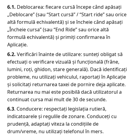
6.1.
Deblocarea: fiecare cursă începe când apăsați
„Deblocare” (sau “Start cursă” / “Start ride” sau orice
altă formulă echivalentă) și se încheie când apăsați
„Încheie cursa” (sau “End Ride” sau orice altă
formulă echivalentă) și primiți confirmarea în
Aplicație.
6.2.
Verificări înainte de utilizare: sunteți obligat să
efectuați o verificare vizuală și funcțională (frâne,
lumini, roți, ghidon, stare generală). Dacă identificați
probleme, nu utilizați vehiculul, raportați în Aplicație
și solicitați returnarea taxei de pornire deja aplicate.
Returnarea nu mai este posibilă dacă utilizatorul a
continuat cursa mai mult de 30 de secunde.
6.3
. Conducere: respectați legislația rutieră,
indicatoarele și regulile de zonare. Conduceți cu
prudență, adaptați viteza la condițiile de
drum/vreme, nu utilizați telefonul în mers.