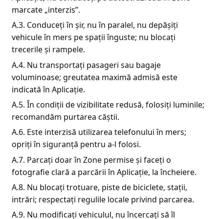
marcate „interzis”.
A.3. Conduceți în șir, nu în paralel, nu depășiți
vehicule în mers pe spații înguste; nu blocați
trecerile și rampele.
A.4. Nu transportați pasageri sau bagaje
voluminoase; greutatea maximă admisă este
indicată în Aplicație.
A.5. În condiții de vizibilitate redusă, folosiți luminile;
recomandăm purtarea căștii.
A.6. Este interzisă utilizarea telefonului în mers;
opriți în siguranță pentru a-l folosi.
A.7. Parcați doar în Zone permise și faceți o
fotografie clară a parcării în Aplicație, la încheiere.
A.8. Nu blocați trotuare, piste de biciclete, stații,
intrări; respectați regulile locale privind parcarea.
A.9. Nu modificați vehiculul, nu încercați să îl