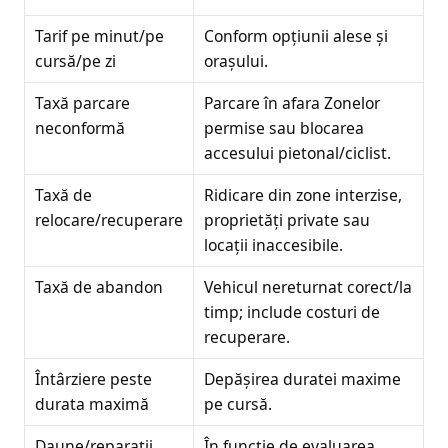
Tarif pe minut/pe
Conform opțiunii alese și
cursă/pe zi
orașului.
Taxă parcare
Parcare în afara Zonelor
neconformă
permise sau blocarea
accesului pietonal/ciclist.
Taxă de
Ridicare din zone interzise,
relocare/recuperare
proprietăți private sau
locații inaccesibile.
Taxă de abandon
Vehicul nereturnat corect/la
timp; include costuri de
recuperare.
Întârziere peste
Depășirea duratei maxime
durata maximă
pe cursă.
Daune/reparații
În funcție de evaluarea