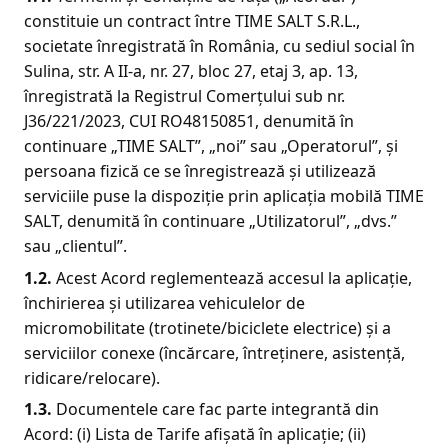
constituie un contract între TIME SALT S.R.L.,
societate înregistrată în România, cu sediul social în
Sulina, str. A II-a, nr. 27, bloc 27, etaj 3, ap. 13,
înregistrată la Registrul Comerțului sub nr.
J36/221/2023, CUI RO48150851, denumită în
continuare „TIME SALT”, „noi” sau „Operatorul”, și
persoana fizică ce se înregistrează și utilizează
serviciile puse la dispoziție prin aplicația mobilă TIME
SALT, denumită în continuare „Utilizatorul”, „dvs.”
sau „clientul”.
1.2.
Acest Acord reglementează accesul la aplicație,
închirierea și utilizarea vehiculelor de
micromobilitate (trotinete/biciclete electrice) și a
serviciilor conexe (încărcare, întreținere, asistență,
ridicare/relocare).
1.3.
Documentele care fac parte integrantă din
Acord: (i) Lista de Tarife afișată în aplicație; (ii)