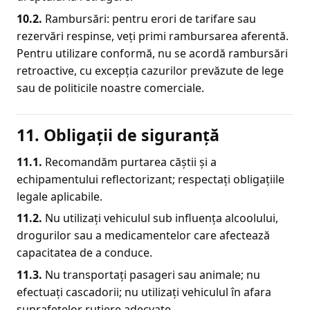
10.2.
Rambursări: pentru erori de tarifare sau
rezervări respinse, veți primi rambursarea aferentă.
Pentru utilizare conformă, nu se acordă rambursări
retroactive, cu excepția cazurilor prevăzute de lege
sau de politicile noastre comerciale.
11. Obligații de siguranță
11.1.
Recomandăm purtarea căștii și a
echipamentului reflectorizant; respectați obligațiile
legale aplicabile.
11.2.
Nu utilizați vehiculul sub influența alcoolului,
drogurilor sau a medicamentelor care afectează
capacitatea de a conduce.
11.3.
Nu transportați pasageri sau animale; nu
efectuați cascadorii; nu utilizați vehiculul în afara
suprafețelor rutiere adecvate.