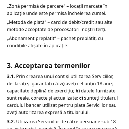
„Zonă permisă de parcare” – locații marcate în
aplicație unde este permisă încheierea cursei.
„Metodă de plată” – card de debit/credit sau alte
metode acceptate de procesatorii noștri terți.
„Abonament preplătit” – pachet preplătit, cu
condițiile afișate în aplicație.
3. Acceptarea termenilor
3.1.
Prin crearea unui cont și utilizarea Serviciilor,
declarați și garantați că:
a)
aveți cel puțin 18 ani și
capacitate deplină de exercițiu;
b)
datele furnizate
sunt reale, corecte și actualizate;
c)
sunteți titularul
cardului bancar utilizat pentru plata Serviciilor sau
aveți autorizarea expresă a titularului.
3.2.
Utilizarea Serviciilor de către persoane sub 18
ani este strict interzisă. În cazul în care o persoană