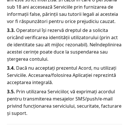
sub 18 ani accesează Serviciile prin furnizarea de
informații false, părinții sau tutorii legali ai acesteia
vor fi răspunzători pentru orice prejudiciu cauzat.
3.3.
Operatorul își rezervă dreptul de a solicita
oricând verificarea identității utilizatorului (prin act
de identitate sau alt mijloc rezonabil). Neîndeplinirea
acestei cerințe poate duce la suspendarea sau
ștergerea contului.
3.
4
.
Dacă nu acceptați prezentul Acord, nu utilizați
Serviciile. Accesarea/folosirea Aplicației reprezintă
acceptarea integrală.
3.
5
.
Prin utilizarea Serviciilor, vă exprimați acordul
pentru transmiterea mesajelor SMS/push/e-mail
privind funcționarea serviciului, securitate, facturare
și suport.