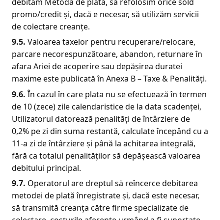
debităm Metoda de plată, să refolosim orice sold
promo/credit și, dacă e necesar, să utilizăm servicii
de colectare creanțe.
9.5.
Valoarea taxelor pentru recuperare/relocare,
parcare necorespunzătoare, abandon, returnare în
afara Ariei de acoperire sau depășirea duratei
maxime este publicată în Anexa B – Taxe & Penalități.
9.
6
.
În cazul în care plata nu se efectuează în termen
de 10 (zece) zile calendaristice de la data scadenței,
Utilizatorul datorează penalități de întârziere de
0,2% pe zi din suma restantă, calculate începând cu a
11-a zi de întârziere și până la achitarea integrală,
fără ca totalul penalităților să depășească valoarea
debitului principal.
9.
7
.
Operatorul are dreptul să reîncerce debitarea
metodei de plată înregistrate și, dacă este necesar,
să transmită creanța către firme specializate de
colectare, costurile aferente urmând a fi suportate