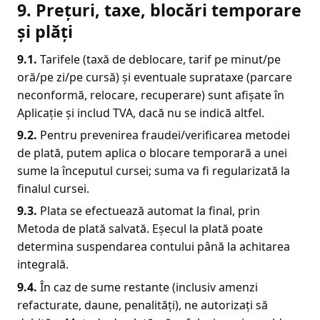
9. Prețuri, taxe, blocări temporare
și plăți
9.1.
Tarifele (taxă de deblocare, tarif pe minut/pe
oră/pe zi/pe cursă) și eventuale suprataxe (parcare
neconformă, relocare, recuperare) sunt afișate în
Aplicație și includ TVA, dacă nu se indică altfel.
9.2.
Pentru prevenirea fraudei/verificarea metodei
de plată, putem aplica o blocare temporară a unei
sume la începutul cursei; suma va fi regularizată la
finalul cursei.
9.3.
Plata se efectuează automat la final, prin
Metoda de plată salvată. Eșecul la plată poate
determina suspendarea contului până la achitarea
integrală.
9.4.
În caz de sume restante (inclusiv amenzi
refacturate, daune, penalități), ne autorizați să