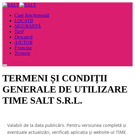
Cum funcționează
LOCAȚII​
SIGURANȚĂ
Tarif
Descarcă
AJUTOR
Franciza
Termeni
Main
menu
TERMENI ȘI CONDIȚII
GENERALE DE UTILIZARE
TIME SALT S.R.L.
Valabili de la data publicării. Pentru versiunea completă și
eventuale actualizări, verificați aplicația și website-ul TIME