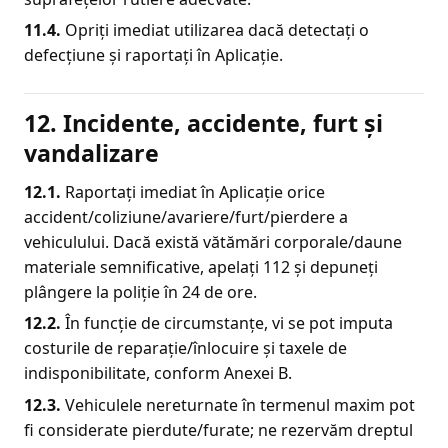
11.4.
Opriți imediat utilizarea dacă detectați o
defecțiune și raportați în Aplicație.
12. Incidente, accidente, furt și
vandalizare
12.1.
Raportați imediat în Aplicație orice
accident/coliziune/avariere/furt/pierdere a
vehiculului. Dacă există vătămări corporale/daune
materiale semnificative, apelați 112 și depuneți
plângere la poliție în 24 de ore.
12.2.
În funcție de circumstanțe, vi se pot imputa
costurile de reparație/înlocuire și taxele de
indisponibilitate, conform Anexei B.
12.3.
Vehiculele nereturnate în termenul maxim pot
fi considerate pierdute/furate; ne rezervăm dreptul