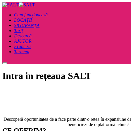
Cum funcționează
LOCAȚII​
SIGURANȚĂ
Tarif
Descarcă
AJUTOR
Franciza
Termeni
Main
menu
Intra in rețeaua SALT
Descoperă oportunitatea de a face parte dintr-o rețea în expansiune de 
beneficiezi de o platformă tehnică 
CE OFERIM?