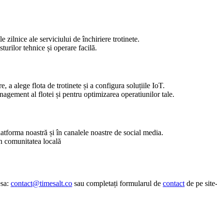
 zilnice ale serviciului de închiriere trotinete.
turilor tehnice și operare facilă.
, a alege flota de trotinete și a configura soluțiile IoT.
nagement al flotei și pentru optimizarea operatiunilor tale.
atforma noastră și în canalele noastre de social media.
n comunitatea locală
esa:
contact@timesalt.co
sau completați formularul de
contact
de pe site-