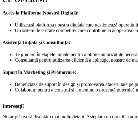
Acces la Platforma Noastră Digitală:
Utilizează platforma noastra digitala care gestionează operațiunile
Un sistem de tarifare competitiv care contribuie la acoperirea cos
Asistență Inițială și Consultanță:
Te ghidăm în etapele inițiale pentru a obține autorizațiile necesare
Consultanță pentru utilizarea eficientă a aplicației noastre de ma
Suport în Marketing și Promovare:
Beneficiază de suport în design și promovarea afacerii tale pe pl
Colaboram pentru a construi și a menține o prezență puternică î
Interesați?
Ne-ar plăcea să discutăm mai multe detalii. Asteptam un e-mail la adr